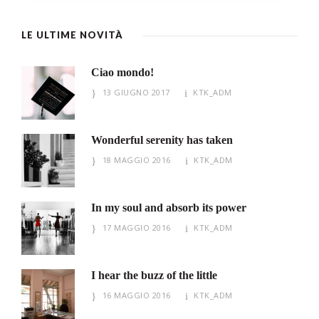
LE ULTIME NOVITÀ
Ciao mondo!
13 GIUGNO 2017
KTK_ADM
Wonderful serenity has taken
18 MAGGIO 2016
KTK_ADM
In my soul and absorb its power
17 MAGGIO 2016
KTK_ADM
I hear the buzz of the little
16 MAGGIO 2016
KTK_ADM