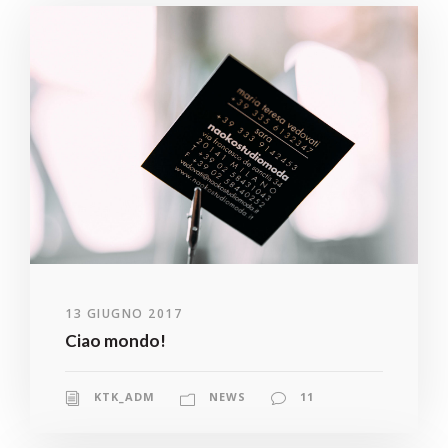
13 GIUGNO 2017
Ciao mondo!
KTK_ADM
NEWS
11