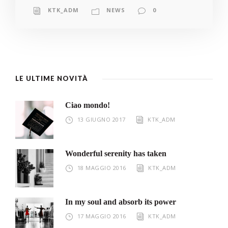
KTK_ADM
NEWS
0
LE ULTIME NOVITÀ
Ciao mondo!
13 GIUGNO 2017
KTK_ADM
Wonderful serenity has taken
18 MAGGIO 2016
KTK_ADM
In my soul and absorb its power
17 MAGGIO 2016
KTK_ADM