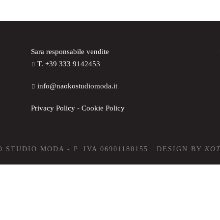
Sara responsabile vendite
T. +39 333 9142453
info@naokostudiomoda.it
Privacy Policy
-
Cookie Policy
 STUDIO MODA - P. IVA 06901180155 | DESIGN BY
KO