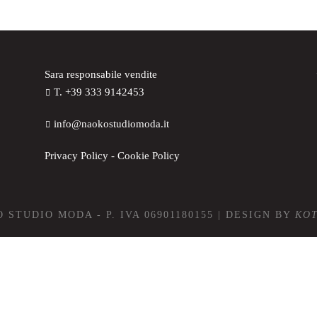
Sara responsabile vendite
T. +39 333 9142453
info@naokostudiomoda.it
Privacy Policy
-
Cookie Policy
 STUDIO MODA - P. IVA 06901180155 | DESIGN BY
KO