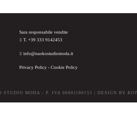
Sara responsabile vendite
T. +39 333 9142453
info@naokostudiomoda.it
Privacy Policy
-
Cookie Policy
 STUDIO MODA - P. IVA 06901180155 | DESIGN BY
KO