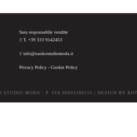
Sara responsabile vendite
T. +39 333 9142453
info@naokostudiomoda.it
Privacy Policy
-
Cookie Policy
 STUDIO MODA - P. IVA 06901180155 | DESIGN BY
KO